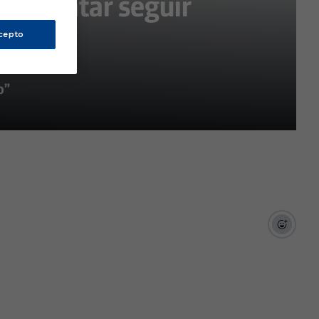
e intentar seguir
cepto
o”