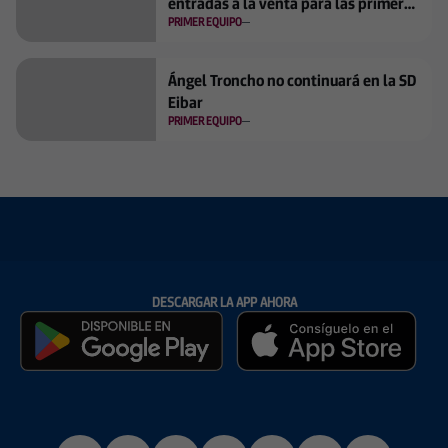
entradas a la venta para las primeras
PRIMER EQUIPO
jornadas
Ángel Troncho no continuará en la SD
Eibar
PRIMER EQUIPO
DESCARGAR LA APP AHORA