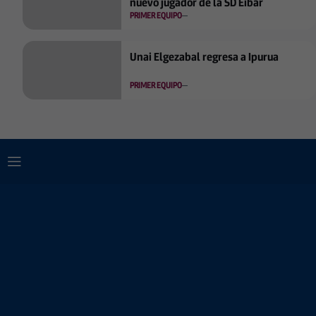
nuevo jugador de la SD Eibar
PRIMER EQUIPO
Unai Elgezabal regresa a Ipurua
PRIMER EQUIPO