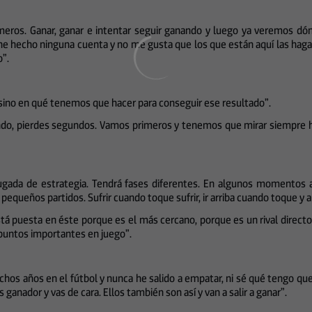
úmeros. Ganar, ganar e intentar seguir ganando y luego ya veremos dó
he hecho ninguna cuenta y no me gusta que los que están aquí las hag
o”.
ino en qué tenemos que hacer para conseguir ese resultado”.
undo, pierdes segundos. Vamos primeros y tenemos que mirar siempre h
 jugada de estrategia. Tendrá fases diferentes. En algunos momentos
 pequeños partidos. Sufrir cuando toque sufrir, ir arriba cuando toque
stá puesta en éste porque es el más cercano, porque es un rival dire
puntos importantes en juego”.
os años en el fútbol y nunca he salido a empatar, ni sé qué tengo que d
anador y vas de cara. Ellos también son así y van a salir a ganar”.