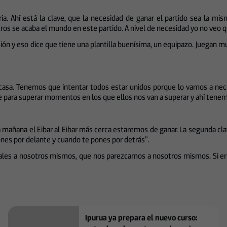
toria. Ahí está la clave, que la necesidad de ganar el partido sea l
os se acaba el mundo en este partido. A nivel de necesidad yo no veo 
ón y eso dice que tiene una plantilla buenísima, un equipazo. Juegan muy 
 casa. Tenemos que intentar todos estar unidos porque lo vamos a nec
e para superar momentos en los que ellos nos van a superar y ahí tenemo
mañana el Eibar al Eibar más cerca estaremos de ganar. La segunda cl
ones por delante y cuando te pones por detrás”.
leales a nosotros mismos, que nos parezcamos a nosotros mismos. Si er
Ipurua ya prepara el nuevo curso: