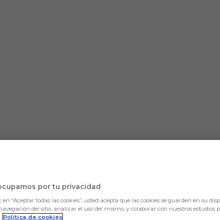
ocupamos por tu privacidad
c en “Aceptar todas las cookies”, usted acepta que las cookies se guarden en su disp
navegación del sitio, analizar el uso del mismo, y colaborar con nuestros estudios 
.
Política de cookies