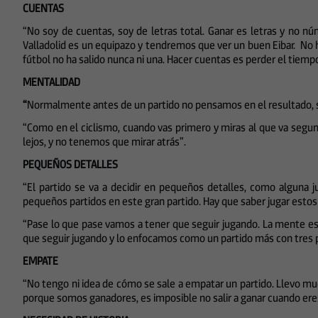
CUENTAS
“No soy de cuentas, soy de letras total. Ganar es letras y no n
Valladolid es un equipazo y tendremos que ver un buen Eibar. No 
fútbol no ha salido nunca ni una. Hacer cuentas es perder el tiemp
MENTALIDAD
“
Normalmente antes de un partido no pensamos en el resultado, s
“Como en el ciclismo, cuando vas primero y miras al que va seg
lejos, y no tenemos que mirar atrás”.
PEQUEÑOS DETALLES
“El partido se va a decidir en pequeños detalles, como alguna
pequeños partidos en este gran partido. Hay que saber jugar estos
“Pase lo que pase vamos a tener que seguir jugando. La mente e
que seguir jugando y lo enfocamos como un partido más con tres 
EMPATE
“No tengo ni idea de cómo se sale a empatar un partido. Llevo much
porque somos ganadores, es imposible no salir a ganar cuando eres g