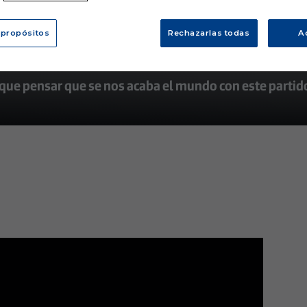
entas, sino de ganar, ganar 
 propósitos
Rechazarlas todas
A
 que pensar que se nos acaba el mundo con este partid