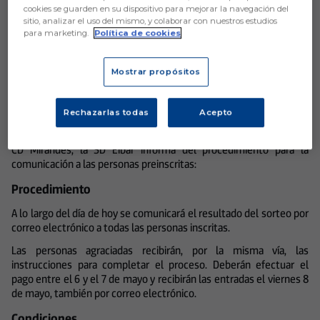
Mirandés
cookies se guarden en su dispositivo para mejorar la navegación del
sitio, analizar el uso del mismo, y colaborar con nuestros estudios
para marketing.
Política de cookies
Mostrar propósitos
Aún no hay reacciones. ¡Sé el primero!
Rechazarlas todas
Acepto
Tras la celebración del sorteo de entradas para el partido ante el
CD Mirandés, la SD Eibar informa del procedimiento para la
comunicación a las personas preinscritas:
Procedimiento
A lo largo del día de hoy se comunicará el resultado del sorteo por
correo electrónico a todas las personas inscritas.
Las personas agraciadas recibirán, por la misma vía, las
instrucciones para completar el proceso. Deberán efectuar el
pago entre el 6 y el 7 de mayo y recibirán las entradas el viernes 8
de mayo, también por correo electrónico.
Condiciones