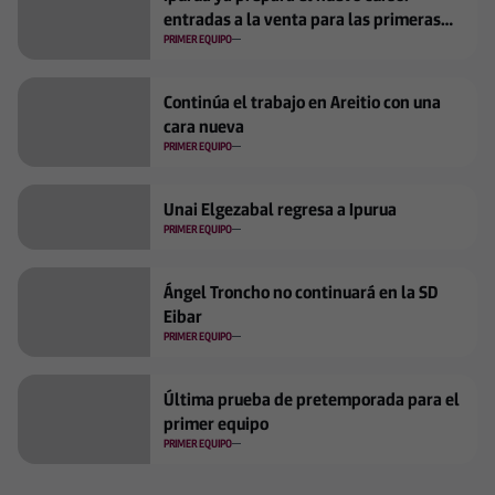
entradas a la venta para las primeras
jornadas
PRIMER EQUIPO
Continúa el trabajo en Areitio con una
cara nueva
PRIMER EQUIPO
Unai Elgezabal regresa a Ipurua
PRIMER EQUIPO
Ángel Troncho no continuará en la SD
Eibar
PRIMER EQUIPO
Última prueba de pretemporada para el
primer equipo
PRIMER EQUIPO