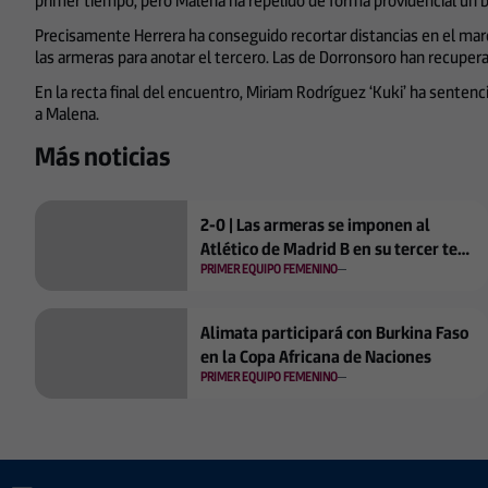
primer tiempo, pero Malena ha repelido de forma providencial un b
Precisamente Herrera ha conseguido recortar distancias en el marca
las armeras para anotar el tercero. Las de Dorronsoro han recuper
En la recta final del encuentro, Miriam Rodríguez ‘Kuki’ ha sentenc
a Malena.
Más noticias
2-0 | Las armeras se imponen al
Atlético de Madrid B en su tercer test
PRIMER EQUIPO FEMENINO
de pretemporada
Alimata participará con Burkina Faso
en la Copa Africana de Naciones
PRIMER EQUIPO FEMENINO