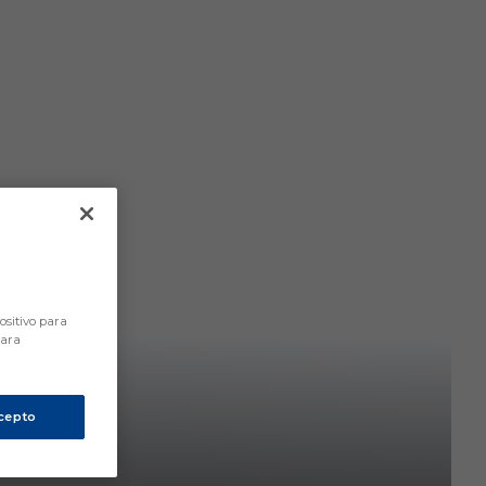
ositivo para
para
cepto