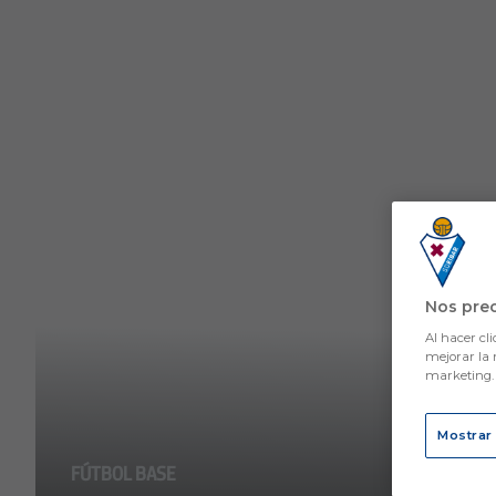
Skip to main content
Nos pre
Al hacer cli
mejorar la 
marketing
Mostrar
FÚTBOL BASE