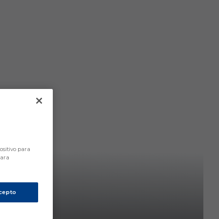
ositivo para
para
cepto