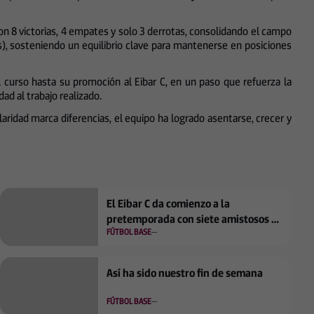
con 8 victorias, 4 empates y solo 3 derrotas, consolidando el campo
s), sosteniendo un equilibrio clave para mantenerse en posiciones
 curso hasta su promoción al Eibar C, en un paso que refuerza la
ad al trabajo realizado.
laridad marca diferencias, el equipo ha logrado asentarse, crecer y
El Eibar C da comienzo a la
pretemporada con siete amistosos en
FÚTBOL BASE
el horizonte
Así ha sido nuestro fin de semana
FÚTBOL BASE