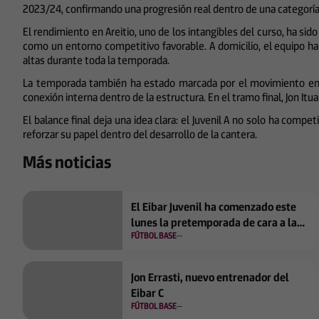
2023/24, confirmando una progresión real dentro de una categoría 
El rendimiento en Areitio, uno de los intangibles del curso, ha si
como un entorno competitivo favorable. A domicilio, el equipo ha
altas durante toda la temporada.
La temporada también ha estado marcada por el movimiento en el 
conexión interna dentro de la estructura. En el tramo final, Jon Itu
El balance final deja una idea clara: el Juvenil A no solo ha comp
reforzar su papel dentro del desarrollo de la cantera.
Más noticias
El Eibar Juvenil ha comenzado este
lunes la pretemporada de cara a la
FÚTBOL BASE
nueva temporada en División de
Honor
Jon Errasti, nuevo entrenador del
Eibar C
FÚTBOL BASE