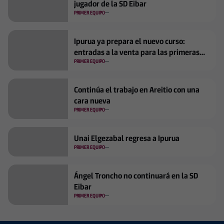
jugador de la SD Eibar
PRIMER EQUIPO
Ipurua ya prepara el nuevo curso:
entradas a la venta para las primeras
jornadas
PRIMER EQUIPO
Continúa el trabajo en Areitio con una
cara nueva
PRIMER EQUIPO
Unai Elgezabal regresa a Ipurua
PRIMER EQUIPO
Ángel Troncho no continuará en la SD
Eibar
PRIMER EQUIPO