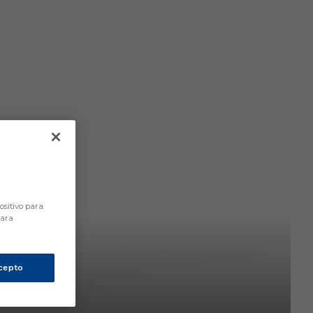
ositivo para
para
cepto