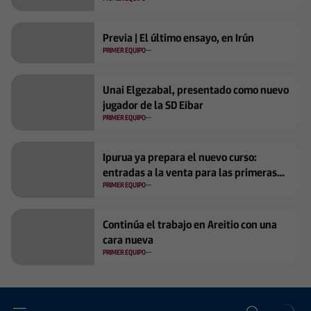
Previa | El último ensayo, en Irún
PRIMER EQUIPO
Unai Elgezabal, presentado como nuevo
jugador de la SD Eibar
PRIMER EQUIPO
Ipurua ya prepara el nuevo curso:
entradas a la venta para las primeras
jornadas
PRIMER EQUIPO
Continúa el trabajo en Areitio con una
cara nueva
PRIMER EQUIPO