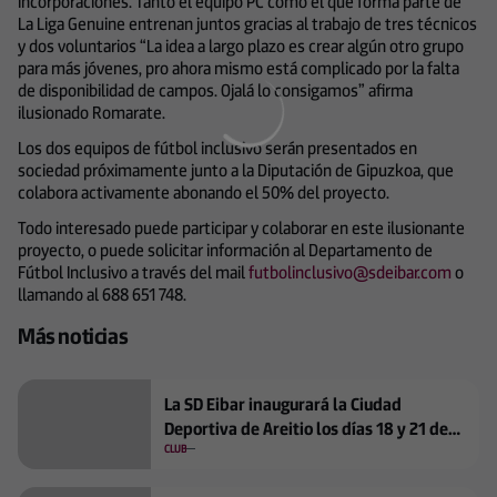
incorporaciones. Tanto el equipo PC como el que forma parte de
La Liga Genuine entrenan juntos gracias al trabajo de tres técnicos
y dos voluntarios “La idea a largo plazo es crear algún otro grupo
para más jóvenes, pro ahora mismo está complicado por la falta
de disponibilidad de campos. Ojalá lo consigamos” afirma
ilusionado Romarate.
Los dos equipos de fútbol inclusivo serán presentados en
sociedad próximamente junto a la Diputación de Gipuzkoa, que
colabora activamente abonando el 50% del proyecto.
Todo interesado puede participar y colaborar en este ilusionante
proyecto, o puede solicitar información al Departamento de
Fútbol Inclusivo a través del mail
futbolinclusivo@sdeibar.com
o
llamando al 688 651 748.
Más noticias
La SD Eibar inaugurará la Ciudad
Deportiva de Areitio los días 18 y 21 de
septiembre
CLUB