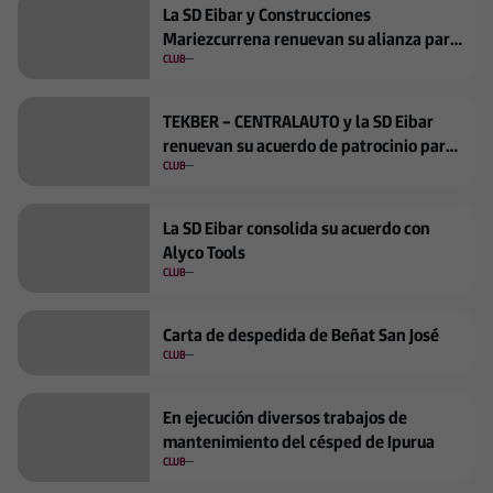
La SD Eibar y Construcciones
Mariezcurrena renuevan su alianza para
la temporada 2026/2027
CLUB
TEKBER – CENTRALAUTO y la SD Eibar
renuevan su acuerdo de patrocinio para
la temporada 2026/2027
CLUB
La SD Eibar consolida su acuerdo con
Alyco Tools
CLUB
Carta de despedida de Beñat San José
CLUB
En ejecución diversos trabajos de
mantenimiento del césped de Ipurua
CLUB