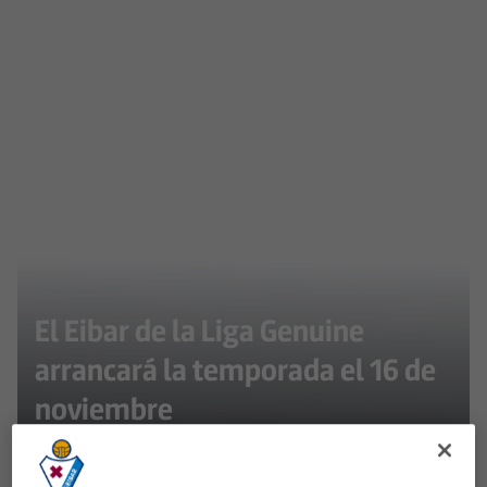
CLUB
El Eibar de la Liga Genuine
arrancará la temporada el 16 de
noviembre
Celta, Athletic y Huesca serán los primeros rivales