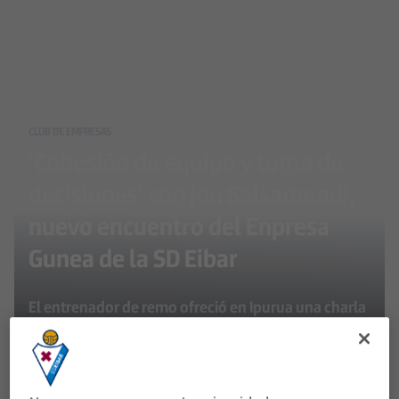
CLUB DE EMPRESAS
'Cohesión de equipo y toma de
decisiones' con Jon Salsamendi,
nuevo encuentro del Enpresa
Gunea de la SD Eibar
El entrenador de remo ofreció en Ipurua una charla
inspiradora sobre liderazgo y gestión de equipos,
en una cita que también fomentó la conexión entre
empresas del entorno