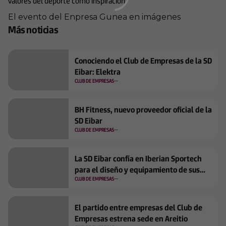
valores del deporte como inspiración.
El evento del Enpresa Gunea en imágenes
+
6
Más noticias
Conociendo el Club de Empresas de la SD
Eibar: Elektra
CLUB DE EMPRESAS
BH Fitness, nuevo proveedor oficial de la
SD Eibar
CLUB DE EMPRESAS
La SD Eibar confía en Iberian Sportech
para el diseño y equipamiento de sus
nuevos espacios de entrenamiento
CLUB DE EMPRESAS
El partido entre empresas del Club de
Empresas estrena sede en Areitio