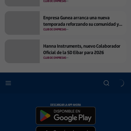
CLUB DE EMPRESAS
Enpresa Gunea arranca una nueva
temporada reforzando su comunidad y
visión compartida
CLUB DE EMPRESAS
Hanna Instruments, nuevo Colaborador
Oficial de la SD Eibar para 2026
CLUB DE EMPRESAS
DESCARGAR LA APP AHORA