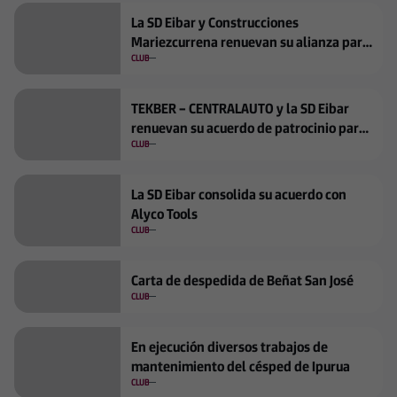
La SD Eibar y Construcciones
Mariezcurrena renuevan su alianza para
la temporada 2026/2027
CLUB
TEKBER – CENTRALAUTO y la SD Eibar
renuevan su acuerdo de patrocinio para
la temporada 2026/2027
CLUB
La SD Eibar consolida su acuerdo con
Alyco Tools
CLUB
Carta de despedida de Beñat San José
CLUB
En ejecución diversos trabajos de
mantenimiento del césped de Ipurua
CLUB