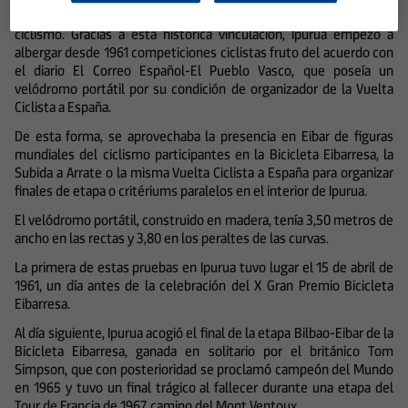
Si hay un deporte asociado a Eibar en todas sus facetas, ése es el
ciclismo. Gracias a esta histórica vinculación, Ipurua empezó a
albergar desde 1961 competiciones ciclistas fruto del acuerdo con
el diario El Correo Español-El Pueblo Vasco, que poseía un
velódromo portátil por su condición de organizador de la Vuelta
Ciclista a España.
De esta forma, se aprovechaba la presencia en Eibar de figuras
mundiales del ciclismo participantes en la Bicicleta Eibarresa, la
Subida a Arrate o la misma Vuelta Ciclista a España para organizar
finales de etapa o critériums paralelos en el interior de Ipurua.
El velódromo portátil, construido en madera, tenía 3,50 metros de
ancho en las rectas y 3,80 en los peraltes de las curvas.
La primera de estas pruebas en Ipurua tuvo lugar el 15 de abril de
1961, un día antes de la celebración del X Gran Premio Bicicleta
Eibarresa.
Al día siguiente, Ipurua acogió el final de la etapa Bilbao-Eibar de la
Bicicleta Eibarresa, ganada en solitario por el británico Tom
Simpson, que con posterioridad se proclamó campeón del Mundo
en 1965 y tuvo un final trágico al fallecer durante una etapa del
Tour de Francia de 1967, camino del Mont Ventoux.