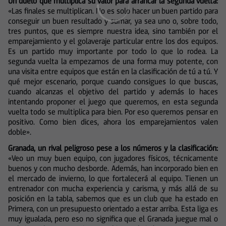
Un duelo que multiplica su valor para arrancar la segunda vuelta:
«Las finales se multiplican. No es solo hacer un buen partido para
conseguir un buen resultado y sumar, ya sea uno o, sobre todo,
tres puntos, que es siempre nuestra idea, sino también por el
emparejamiento y el golaveraje particular entre los dos equipos.
Es un partido muy importante por todo lo que lo rodea. La
segunda vuelta la empezamos de una forma muy potente, con
una visita entre equipos que están en la clasificación de tú a tú. Y
qué mejor escenario, porque cuando consigues lo que buscas,
cuando alcanzas el objetivo del partido y además lo haces
intentando proponer el juego que queremos, en esta segunda
vuelta todo se multiplica para bien. Por eso queremos pensar en
positivo. Como bien dices, ahora los emparejamientos valen
doble».
Granada, un rival peligroso pese a los números y la clasificación:
«Veo un muy buen equipo, con jugadores físicos, técnicamente
buenos y con mucho desborde. Además, han incorporado bien en
el mercado de invierno, lo que fortalecerá al equipo. Tienen un
entrenador con mucha experiencia y carisma, y más allá de su
posición en la tabla, sabemos que es un club que ha estado en
Primera, con un presupuesto orientado a estar arriba. Esta liga es
muy igualada, pero eso no significa que el Granada juegue mal o