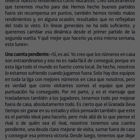
revertir nuestro rendimiento como visitantes. Creo sinceramente
que tenemos mucho para dar. Hemos hecho buenos partidos
fuera sin recompensa en puntos, también hemos tenido malos
rendimientos y, en alguna ocasión, resultados que no reflejaban
del todo lo visto. En líneas generales no ha sido suficiente, y
queremos cambiar esa dinámica desde el primer partido de la
segunda vuelta. Y qué mejor que hacerlo ya, esta misma semana,
este lunes».
Una cuenta pendiente
:
«Sí, es así. Yo creo que los números en casa
son extraordinarios y eso no es nada fácil de conseguir, porque en
esta liga todo el mundo es fuerte como local. De hecho, nosotros
lo estamos sufriendo cuando jugamos fuera. Solo hay dos equipos
en toda la liga con mejores números en casa que nosotros, pero
es verdad que como visitantes somos el equipo que peor
puntuación ha conseguido. Por mi parte, y es el mensaje que
trasladamos también a los jugadores, tenemos todo por mejorar
fuera de casa, absolutamente todo. Es cierto que el Granada lleva
tiempo sin ganar en su estadio y ellos pensarán también que este
es el partido ideal para hacerlo, pero más allá de lo que piense el
rival o de quién sea el rival, nosotros tenemos una cuenta
pendiente, una deuda clara: mejorar de visita, sumar fuera de casa
y conseguir esa primera victoria. Desde luego, tenemos que dejar