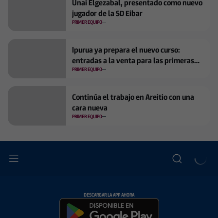
Unai Elgezabal, presentado como nuevo
jugador de la SD Eibar
PRIMER EQUIPO
Ipurua ya prepara el nuevo curso:
entradas a la venta para las primeras
jornadas
PRIMER EQUIPO
Continúa el trabajo en Areitio con una
cara nueva
PRIMER EQUIPO
DESCARGAR LA APP AHORA