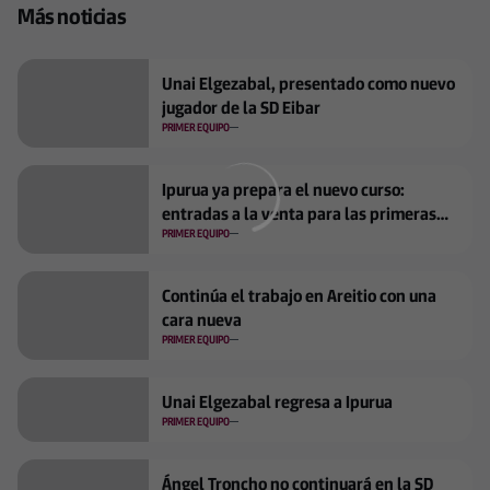
Más noticias
Unai Elgezabal, presentado como nuevo
jugador de la SD Eibar
PRIMER EQUIPO
Ipurua ya prepara el nuevo curso:
entradas a la venta para las primeras
jornadas
PRIMER EQUIPO
Continúa el trabajo en Areitio con una
cara nueva
PRIMER EQUIPO
Unai Elgezabal regresa a Ipurua
PRIMER EQUIPO
Ángel Troncho no continuará en la SD