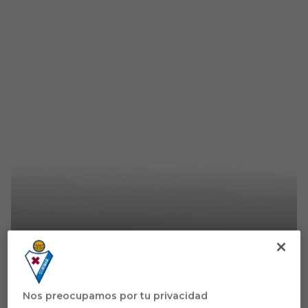
PRIMER EQUIPO FEMENINO
Astralaga, Iribarren, Garazi y
Emma finalizan su cesión en la
Nos preocupamos por tu privacidad