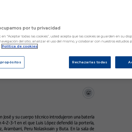
 con el gol que acabó con la ilusión y el empuje del Po
ocupamos por tu privacidad
c en “Aceptar todas las cookies”, usted acepta que las cookies se guarden en su disp
navegación del sitio, analizar el uso del mismo, y colaborar con nuestros estudios 
.
Política de cookies
 propósitos
Rechazarlas todas
A
 José y su cuerpo técnico introdujeron una batería
n 4-2-3-1 en el que Luis López defendió la portería,
, Arambarri, Peru Nolaskoain y Buta. En la sala de