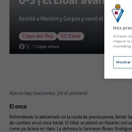
Asistió a Martón y Corpas y cerró el resultado
Nos pre
Copa del Rey
SD Eibar
Al hacer cli
mejorar la 
Copiar enlace
marketing
Mostrar
Aún no hay reacciones. ¡Sé el primero!
El once
Refrendando lo adelantado en la rueda de prensa previa, Beñat San
de cambios en el once inicial. El Eibar se plantó en Pasarón con u
como ya hiciera en Haro. La defensa la formaron Álvaro Rodríguez