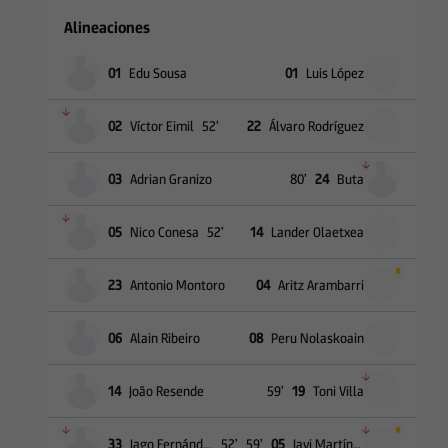
Alineaciones
01
Edu Sousa
01
Luis López
02
Víctor Eimil
52
’
22
Álvaro Rodríguez
03
Adrian Granizo
80
’
24
Buta
05
Nico Conesa
52
’
14
Lander Olaetxea
23
Antonio Montoro
04
Aritz Arambarri
06
Alain Ribeiro
08
Peru Nolaskoain
14
João Resende
59
’
19
Toni Villa
33
Iago Fernández
52
’
59
’
05
Javi Martínez