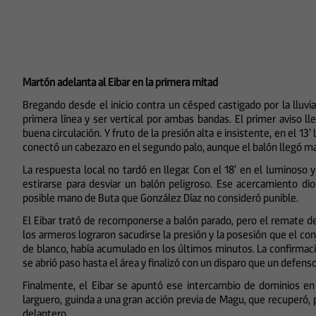
Martón adelanta al Eibar en la primera mitad
Bregando desde el inicio contra un césped castigado por la lluvia
primera línea y ser vertical por ambas bandas. El primer aviso l
buena circulación. Y fruto de la presión alta e insistente, en el 13
conectó un cabezazo en el segundo palo, aunque el balón llegó m
La respuesta local no tardó en llegar. Con el 18’ en el luminoso 
estirarse para desviar un balón peligroso. Ese acercamiento di
posible mano de Buta que González Díaz no consideró punible.
El Eibar trató de recomponerse a balón parado, pero el remate d
los armeros lograron sacudirse la presión y la posesión que el con
de blanco, había acumulado en los últimos minutos. La confirmación
se abrió paso hasta el área y finalizó con un disparo que un defenso
Finalmente, el Eibar se apuntó ese intercambio de dominios en
larguero, guinda a una gran acción previa de Magu, que recuperó, pr
delantero.