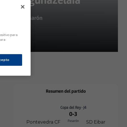
ntevedra en Pasarón
ositivo para
para
cepto
Resumen del partido
Copa del Rey · J4
0
-
3
Pasarón
Pontevedra CF
SD Eibar