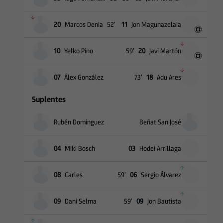
20
Marcos Denia
52
’
11
Jon Magunazelaia
10
Yelko Pino
59
’
20
Javi Martón
07
Álex González
73
’
18
Adu Ares
Suplentes
Rubén Domínguez
Beñat San José
04
Miki Bosch
03
Hodei Arrillaga
08
Carles
59
’
06
Sergio Álvarez
09
Dani Selma
59
’
09
Jon Bautista