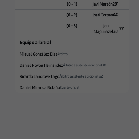
(0 - 1)
Javi Martón
29
’
(0 - 2)
José Corpas
64
’
(0 - 3)
Jon
77
’
Magunazelaia
Equipo arbitral
Miguel González Díaz
Árbitro
Daniel Novoa Hernández
Árbitro asistente adicional #1
Ricardo Landrove Lago
Árbitro asistente adicional #2
Daniel Miranda Bolaño
Cuarto oficial