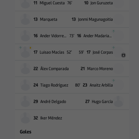
11
Miguel Cuesta
76
’
10
Jon Guruzeta
13
Marqueta
13
Jonmi Magunagoitia
16
Ander Vidorreta
73
’
16
Ander Madariaga
17
Luisao Macías
52
’
59
’
17
José Corpas
22
Álex Comparada
21
Marco Moreno
24
Tiago Rodríguez
80
’
23
Anaitz Arbilla
29
André Delgado
27
Hugo García
32
Iker Méndez
Goles