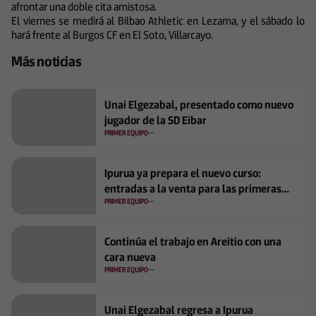
afrontar una doble cita amistosa.
El viernes se medirá al Bilbao Athletic en Lezama, y el sábado lo
hará frente al Burgos CF en El Soto, Villarcayo.
Más noticias
Unai Elgezabal, presentado como nuevo
jugador de la SD Eibar
PRIMER EQUIPO
Ipurua ya prepara el nuevo curso:
entradas a la venta para las primeras
jornadas
PRIMER EQUIPO
Continúa el trabajo en Areitio con una
cara nueva
PRIMER EQUIPO
Unai Elgezabal regresa a Ipurua