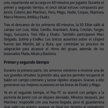
uno, repartiendo así la carga en 60 minutos por jugador. Durante el
primer y segundo tiempo, el once inicial estuvo compuesto por:
Jonmi, Cubero, Javi Martínez, Peru, Magu, Hodei, Corpas, Olaetxea,
Marco Moreno, Arbilla y Ekaitz.
Tras el descanso de los primeros 60 minutos, la SD Eibar salió al
campo con Luis, Aldai, Carrillo, Arambarri, Arana, Cristian, Sergio,
Hugo, Guruzeta, Toni Villa y Ekaitz. También participaron Marc
Delgado, Zubiria y Endika. Los únicos ausentes sobre el césped
fueron Javi Martón, Jair y Buta, que continúan su proceso de
adaptación para alcanzar el ritmo del grupo, además de los
lesionados Mada, Alkain y Bautista.
Primer y segundo tiempo
Durante la primera parte, los armeros volvieron a mostrar una de
sus grandes virtudes: la presión alta, que les permite recuperar el
balón en campo contrario y lanzar rápidos ataques. Gracias a ello
generaron sus mejores ocasiones en las botas de Ekaitz y Magu.
Ya en el segundo tiempo, el Pau FC se acercó con peligro a la
portería de Jonmi con un disparo desviado. Minutos después, Javi
Martínez respondió con una buena llegada, pero el guardameta
rival salió con acierto, aunque se llevó por delante al polivalente