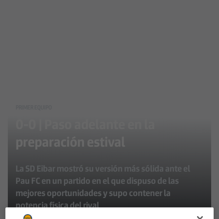
PRIMER EQUIPO
0-0 | Paso adelante en la
preparación estival
La SD Eibar mostró su versión más sólida ante el
Pau FC en un partido en el que dispuso de las
mejores oportunidades y supo contener la
potencia física del rival