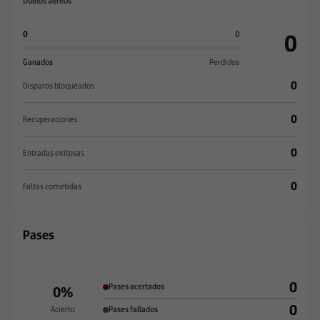
Duelos aéreos
0
0
0
Ganados
Perdidos
0
Disparos bloqueados
0
Recuperaciones
0
Entradas exitosas
0
Faltas cometidas
Pases
0
Pases acertados
0%
0
Acierto
Pases fallados