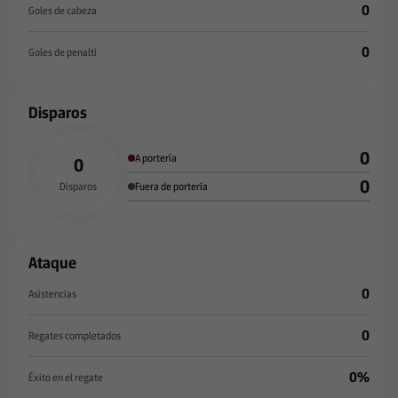
0
Goles de cabeza
0
Goles de penalti
Disparos
0
A portería
0
0
Disparos
Fuera de portería
Ataque
0
Asistencias
0
Regates completados
0%
Éxito en el regate