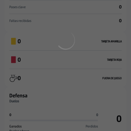
0
Pases clave
0
Faltas recibidas
0
TARJETA AMARILLA
0
TARJETA ROJA
0
FUERA DE JUEGO
Defensa
Duelos
0
0
0
Ganados
Perdidos