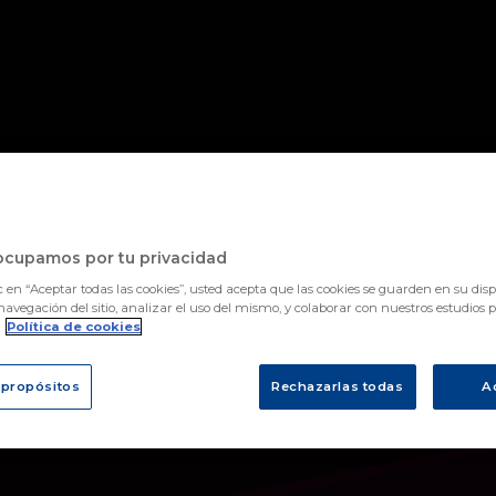
ocupamos por tu privacidad
c en “Aceptar todas las cookies”, usted acepta que las cookies se guarden en su disp
navegación del sitio, analizar el uso del mismo, y colaborar con nuestros estudios 
.
Política de cookies
 propósitos
Rechazarlas todas
A