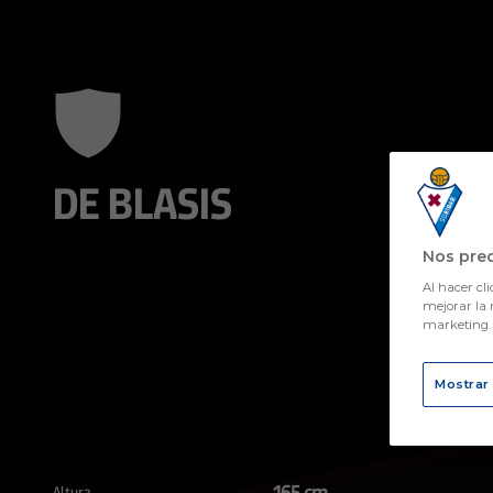
Skip to main content
DE BLASIS
Nos pre
Al hacer cli
mejorar la 
marketing
Mostrar
165 cm
Altura