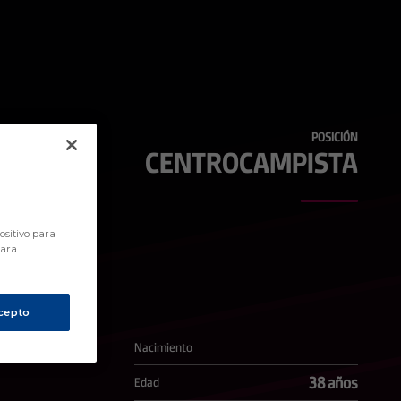
POSICIÓN
CENTROCAMPISTA
ositivo para
para
cepto
Nacimiento
38 años
Edad