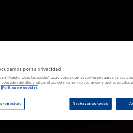
ocupamos por tu privacidad
c en “Aceptar todas las cookies”, usted acepta que las cookies se guarden en su disp
navegación del sitio, analizar el uso del mismo, y colaborar con nuestros estudios 
.
Política de cookies
 propósitos
Rechazarlas todas
A