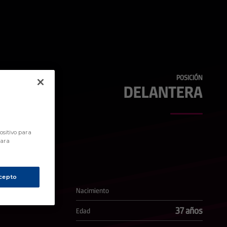
POSICIÓN
DELANTERA
ositivo para
para
cepto
Nacimiento
37 años
Edad