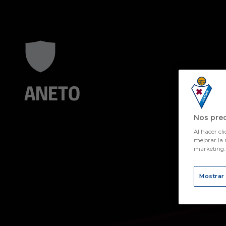
Skip to main content
ANETO
Nos pre
Al hacer cli
mejorar la 
marketing
Mostrar