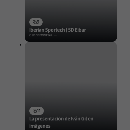
9
Iberian Sportech | SD Eibar
CLUB DE EMPRESAS
11
La presentación de Iván Gil en
imágenes