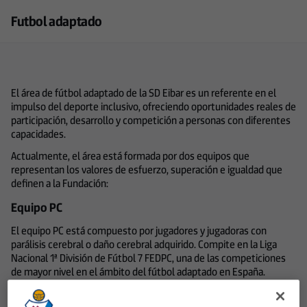
Futbol adaptado
El área de fútbol adaptado de la
SD Eibar
es un referente en el
impulso del deporte inclusivo, ofreciendo oportunidades reales de
participación, desarrollo y competición a personas con diferentes
capacidades.
Actualmente, el área está formada por dos equipos que
representan los valores de esfuerzo, superación e igualdad que
definen a la Fundación:
Equipo PC
El equipo PC está compuesto por jugadores y jugadoras con
parálisis cerebral o daño cerebral adquirido. Compite en la Liga
Nacional 1ª División de Fútbol 7 FEDPC, una de las competiciones
de mayor nivel en el ámbito del fútbol adaptado en España.
En la temporada 2025-2026, el equipo ha vuelto a proclamarse