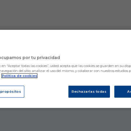
ocupamos por tu privacidad
Lo sentimos, no hemos encontrado nada.
Intenta otra búsqueda.
c en “Aceptar todas las cookies”, usted acepta que las cookies se guarden en su disp
navegación del sitio, analizar el uso del mismo, y colaborar con nuestros estudios 
.
Política de cookies
 propósitos
Rechazarlas todas
A