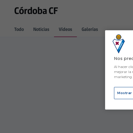
Skip to main content
Córdoba CF
Todo
Noticias
Vídeos
Galerías
Nos pre
Al hacer cli
mejorar la 
marketing
Mostrar