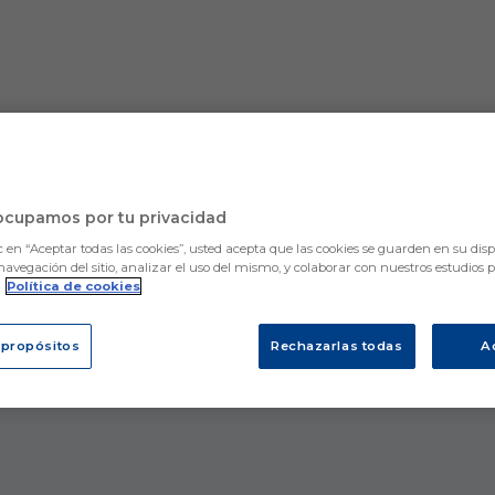
ocupamos por tu privacidad
Lo sentimos, no hemos encontrado nada.
Intenta otra búsqueda.
c en “Aceptar todas las cookies”, usted acepta que las cookies se guarden en su disp
navegación del sitio, analizar el uso del mismo, y colaborar con nuestros estudios 
.
Política de cookies
 propósitos
Rechazarlas todas
A