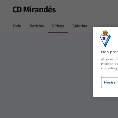
Skip to main content
CD Mirandés
Todo
Noticias
Vídeos
Galerías
Nos pre
Al hacer cli
mejorar la 
marketing
Mostrar