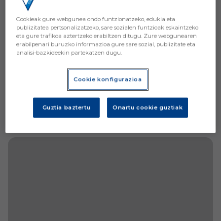
Cookieak gure webgunea ondo funtzionatzeko, edukia eta
publizitatea pertsonalizatzeko, sare sozialen funtzioak eskaintzeko
eta gure trafikoa aztertzeko erabiltzen ditugu. Zure webgunearen
erabilpenari buruzko informazioa gure sare sozial, publizitate eta
analisi-bazkideekin partekatzen dugu.
Cookie konfigurazioa
Guztia baztertu
Onartu cookie guztiak