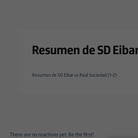
Skip to main content
Resumen de SD Eibar 
Resumen de SD Eibar vs Real Sociedad (1-2)
There are no reactions yet. Be the first!