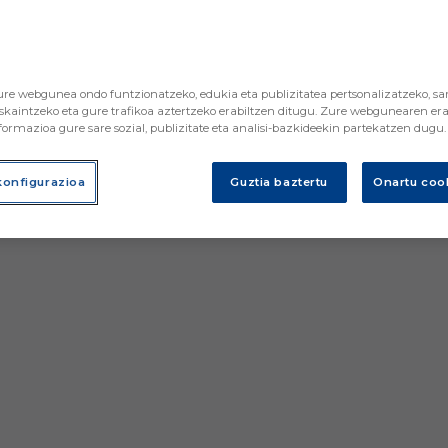
re webgunea ondo funtzionatzeko, edukia eta publizitatea pertsonalizatzeko, sar
skaintzeko eta gure trafikoa aztertzeko erabiltzen ditugu. Zure webgunearen era
ormazioa gure sare sozial, publizitate eta analisi-bazkideekin partekatzen dugu.
konfigurazioa
Guztia baztertu
Onartu cook