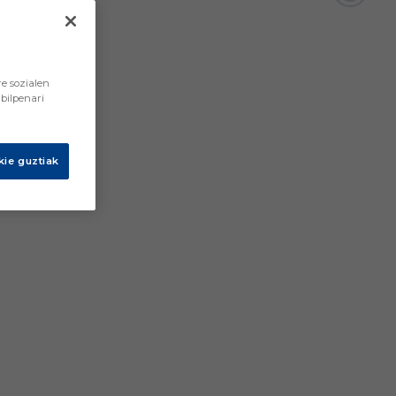
e sozialen
bilpenari
ie guztiak