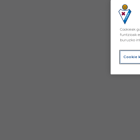
Cookieak gu
funtzioak e
buruzko inf
Cookie 