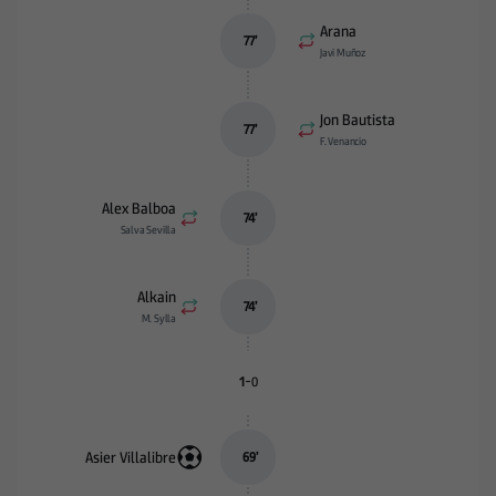
Arana
77
’
Javi Muñoz
Jon Bautista
77
’
F. Venancio
Alex Balboa
74
’
Salva Sevilla
Alkain
74
’
M. Sylla
-
1
0
Asier Villalibre
69
’