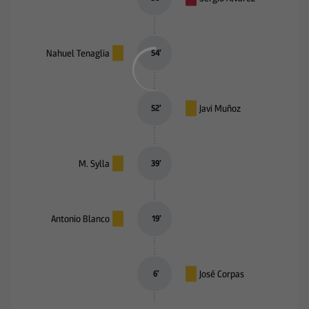
Nahuel Tenaglia
54
’
Javi Muñoz
52
’
M. Sylla
39
’
Antonio Blanco
19
’
José Corpas
6
’