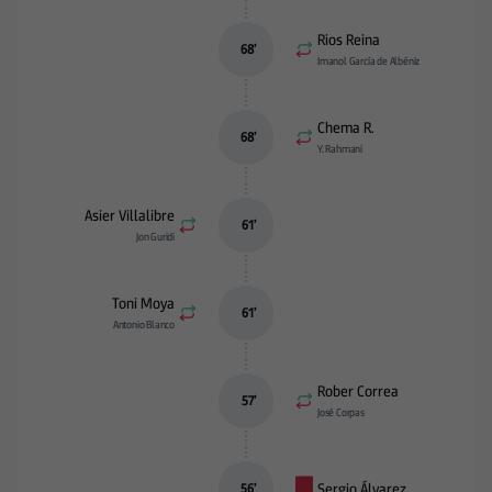
Rios Reina
68
’
Imanol García de Albéniz
Chema R.
68
’
Y. Rahmani
Asier Villalibre
61
’
Jon Guridi
Toni Moya
61
’
Antonio Blanco
Rober Correa
57
’
José Corpas
Sergio Álvarez
56
’