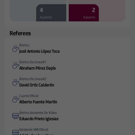
4
2
A puerta
A puerta
Referees
Árbitro
José Antonio López Toca
Árbitro De Línea#1
Abraham Pérez Dapía
Árbitro De Línea#2
David Ortíz Calderón
Cuarto Oficial
Alberto Fuente Martín
Árbitro Asistente De Vídeo
Eduardo Prieto Iglesias
Asistente VAR Oficial