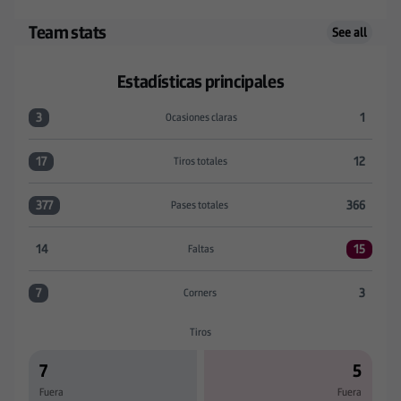
Team stats
See all
Estadísticas principales
3
1
Ocasiones claras
Ocasiones claras:Deportivo Alavés 3 versus SD Eibar 
17
12
Tiros totales
Tiros totales:Deportivo Alavés 17 versus SD Eibar 12
377
366
Pases totales
Pases totales:Deportivo Alavés 377 versus SD Eibar
14
15
Faltas
Faltas:Deportivo Alavés 14 versus SD Eibar 15
7
3
Corners
Corners:Deportivo Alavés 7 versus SD Eibar 3
Tiros
7
5
Fuera
Fuera