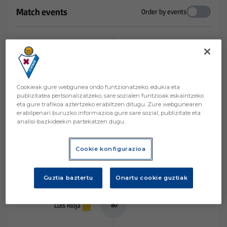
Match events
Order by events
Juan Diego Molina
93
’
Martínez
Cookieak gure webgunea ondo funtzionatzeko, edukia eta
Peru Nolaskoain
93
’
publizitatea pertsonalizatzeko, sare sozialen funtzioak eskaintzeko
eta gure trafikoa aztertzeko erabiltzen ditugu. Zure webgunearen
erabilpenari buruzko informazioa gure sare sozial, publizitate eta
analisi-bazkideekin partekatzen dugu.
-
2
0
Cookie konfigurazioa
Asier Villalibre
91
’
Guztia baztertu
Onartu cookie guztiak
Luis Rioja
80
’