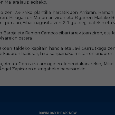
Mailara jauzi egiteko.
 zen 73-74ko plantilla hartatik Jon Arriaran, Ramon M
en. Hirugarren Mailan ari ziren eta Bigarren Mailako
n Ipuruan, Eibar nagusitu zen 2-1 gutxiegi batekin eta 
 Baroja eta Ramon Campos eibartarrak joan ziren, eta 
hiarekin batera.
oen taldeko kapitain handia eta Javi Gurrutxaga zen
arkadaren hasieran, hiru kanpainako militarren ondoren.
 Amaia Gorostiza armaginen lehendakariarekin, Mikel
ta Ángel Zapicoren etengabeko babesarekin.
DOWNLOAD THE APP NOW