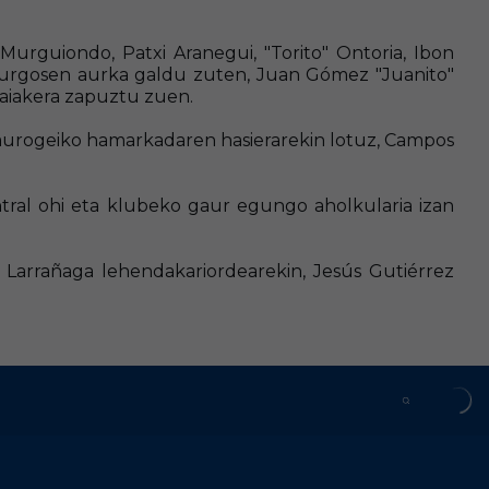
urguiondo, Patxi Aranegui, "Torito" Ontoria, Ibon
 Burgosen aurka galdu zuten, Juan Gómez "Juanito"
saiakera zapuztu zuen.
laurogeiko hamarkadaren hasierarekin lotuz, Campos
tral ohi eta klubeko gaur egungo aholkularia izan
 Larrañaga lehendakariordearekin, Jesús Gutiérrez