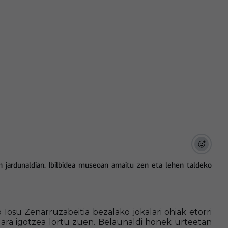
en jardunaldian. Ibilbidea museoan amaitu zen eta lehen taldeko
 Iosu Zenarruzabeitia bezalako jokalari ohiak etorri
ilara igotzea lortu zuen. Belaunaldi honek urteetan