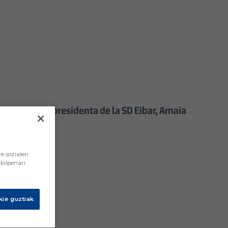
lantilla y la presidenta de la SD Eibar, Amaia
e sozialen
bilpenari
ie guztiak