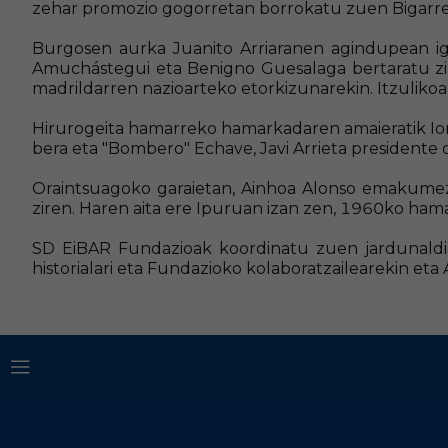
zehar promozio gogorretan borrokatu zuen Bigarren 
Burgosen aurka Juanito Arriaranen agindupean igo
Amuchástegui eta Benigno Guesalaga bertaratu zir
madrildarren nazioarteko etorkizunarekin. Itzulikoa
Hirurogeita hamarreko hamarkadaren amaieratik Ion
bera eta "Bombero" Echave, Javi Arrieta presidente o
Oraintsuagoko garaietan, Ainhoa Alonso emakumezk
ziren. Haren aita ere Ipuruan izan zen, 1960ko ham
SD EiBAR Fundazioak koordinatu zuen jardunaldia,
historialari eta Fundazioko kolaboratzailearekin e