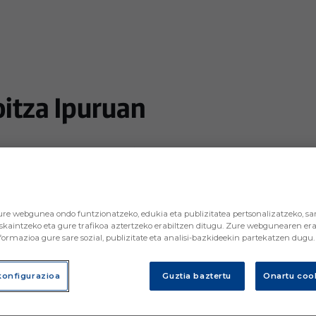
itza Ipuruan
una visita que finalizó con una foto de familia con la p
re webgunea ondo funtzionatzeko, edukia eta publizitatea pertsonalizatzeko, sar
skaintzeko eta gure trafikoa aztertzeko erabiltzen ditugu. Zure webgunearen era
ormazioa gure sare sozial, publizitate eta analisi-bazkideekin partekatzen dugu.
konfigurazioa
Guztia baztertu
Onartu cook