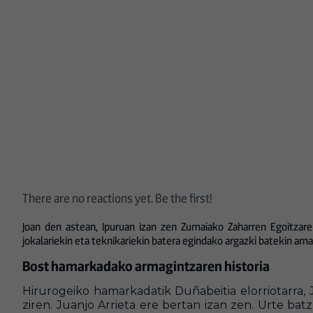
There are no reactions yet. Be the first!
Joan den astean, Ipuruan izan zen Zumaiako Zaharren Egoitzaren
jokalariekin eta teknikariekin batera egindako argazki batekin ama
Bost hamarkadako armagintzaren historia
Hirurogeiko hamarkadatik Duñabeitia elorriotarra, J
ziren. Juanjo Arrieta ere bertan izan zen. Urte ba