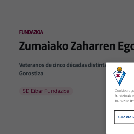
Skip to main content
FUNDAZIOA
Zumaiako Zaharren Ego
Veteranos de cinco décadas distintas realizaron 
Gorostiza
SD Eibar Fundazioa
Cookieak gu
funtzioak e
buruzko inf
Cookie 