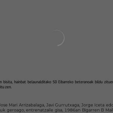
 bisita, hainbat belaunalditako SD Eibarreko beteranoak bildu zitu
itu zen.
ose Mari Arrizabalaga, Javi Gurrutxaga, Jorge Iceta edo
tzuk geroago, entrenatzaile gisa, 1986an Bigarren B Ma