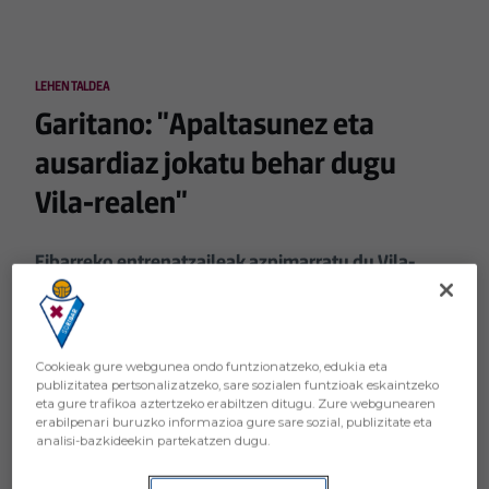
LEHEN TALDEA
Garitano: "Apaltasunez eta
ausardiaz jokatu behar dugu
Vila-realen"
Eibarreko entrenatzaileak azpimarratu du Vila-
realen filiala oso talde landua dela, kalitatezkoa
Cookieak gure webgunea ondo funtzionatzeko, edukia eta
publizitatea pertsonalizatzeko, sare sozialen funtzioak eskaintzeko
eta gure trafikoa aztertzeko erabiltzen ditugu. Zure webgunearen
erabilpenari buruzko informazioa gure sare sozial, publizitate eta
analisi-bazkideekin partekatzen dugu.