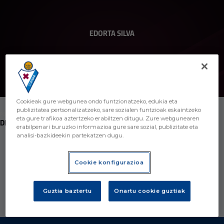
EDORTA SILVA
Cookieak gure webgunea ondo funtzionatzeko, edukia eta
publizitatea pertsonalizatzeko, sare sozialen funtzioak eskaintzeko
POSITION
eta gure trafikoa aztertzeko erabiltzen ditugu. Zure webgunearen
DELEGADO
erabilpenari buruzko informazioa gure sare sozial, publizitate eta
analisi-bazkideekin partekatzen dugu.
Cookie konfigurazioa
Guztia baztertu
Onartu cookie guztiak