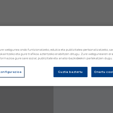
re webgunea ondo funtzionatzeko, edukia eta publizitatea pertsonalizatzeko, sar
skaintzeko eta gure trafikoa aztertzeko erabiltzen ditugu. Zure webgunearen era
ormazioa gure sare sozial, publizitate eta analisi-bazkideekin partekatzen dugu.
konfigurazioa
Guztia baztertu
Onartu cook