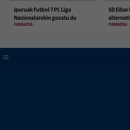
Ipuruak Futbol 7 PC Liga
SD Eibar
Nazionalarekin gozatu du
alternat
FUNDAZIOA
FUNDAZIOA