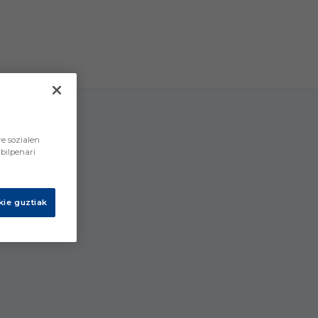
e sozialen
bilpenari
ie guztiak