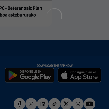
 PC - Beteranoak: Plan
iboa astebururako
DOWNLOAD THE APP NOW