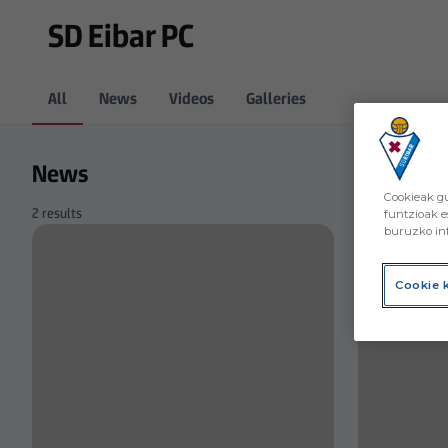
Skip to main content
SD Eibar PC
All
News
Videos
Galleries
News
Cookieak gu
2 results
funtzioak e
buruzko inf
Cookie 