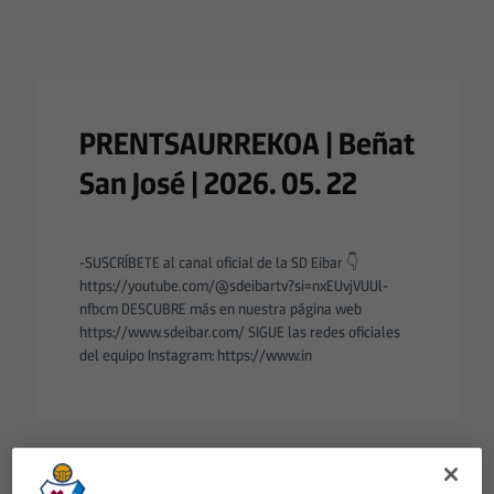
PRENTSAURREKOA | Beñat
San José | 2026. 05. 22
-SUSCRÍBETE al canal oficial de la SD Eibar 👇
https://youtube.com/@sdeibartv?si=nxEUvjVUUl-
nfbcm DESCUBRE más en nuestra página web
https://www.sdeibar.com/ SIGUE las redes oficiales
del equipo Instagram: https://www.in