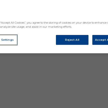
“Accept All Cookies”, you agree to the storing of cookies on your device to enhance s
analyze site usage, and assist in our marketing efforts.
 Settings
Reject All
Accept A